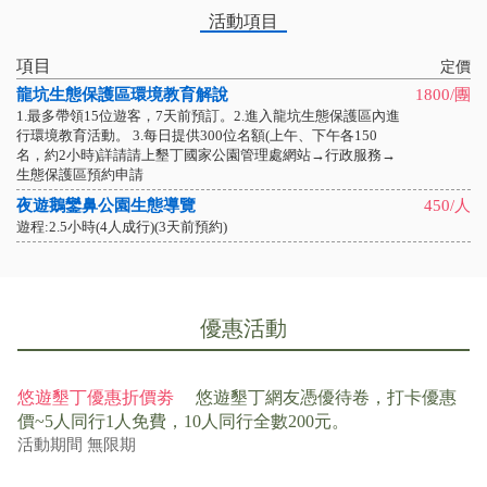
活動項目
項目
定價
龍坑生態保護區環境教育解說
1800/團
1.最多帶領15位遊客，7天前預訂。2.進入龍坑生態保護區內進
行環境教育活動。 3.每日提供300位名額(上午、下午各150
名，約2小時)詳請請上墾丁國家公園管理處網站→行政服務→
生態保護區預約申請
夜遊鵝鑾鼻公園生態導覽
450/人
遊程:2.5小時(4人成行)(3天前預約)
優惠活動
悠遊墾丁優惠折價劵
悠遊墾丁網友憑優待卷，打卡優惠
價~5人同行1人免費，10人同行全數200元。
活動期間
無限期