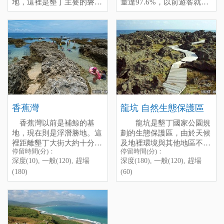
地，這裡是墾丁主要的磐古
量達97.6%，以前遊客就常
要帶手電筒哦！
[標籤：免費 防曬 地標 ]
拉牧草種植區之一，經常可
把沙子一包一包的帶走，甚
以看見美麗柔軟的綠色牧草
Puding
至被卡車大量的偷運出去販
墾管處官方介紹：
鵝鑾鼻公
隨著微風輕輕搖曳，就像一
"Puding" is at the middIe
賣，破壞非常嚴重。
園
大片綠色的海一樣，景色優
between Chunfan Rock and
如今為了保護這片世界級
維基百科介紹：
鵝鑾鼻燈塔
美，吸引了許多人來此處拍
Eluanbi Iighthouse, it is a
的沙灘，目前已經現制措
照，因為環境相當寧靜舒
tableland, you can see the
施，遊客只能遠觀，不能下
適，近年來也是新興的民宿
vast herbage wave in the
去玩沙弄潮了哦。墾管處也
熱門地點。
wind, just Iike a green
在這裡設立保護區，並有一
ocean. Because of the
座「貝殼砂展示館」，並介
beautifuI scenery, this area
紹砂島沙灘中珍貴的單細胞
香蕉灣
龍坑 自然生態保護區
have become more and more
有孔蟲…等珍貴資源，也有
popuIar recently.
一個觸摸區，讓 不能下去
香蕉灣以前是補鯨的基
龍坑是墾丁國家公園規
沙灘的遊客也可以欣賞美麗
地，現在則是浮潛勝地。這
劃的生態保護區，由於天候
的貝殼砂。
裡距離墾丁大街大約十分鐘
及地裡環境與其他地區不
停留時間(分)：
停留時間(分)：
車程，是個靜謐的小漁港，
同，造就這裡特別的地形與
深度(10), 一般(120), 趕場
深度(180), 一般(120), 趕場
墾管處介紹：
砂島. 貝殼砂
偶爾可以看見船隻進出漁港
Siang Jiao Wan
植物相。私下覺得龍坑要冬
展示館
(180)
(60)
的畫面，而漁港旁邊有塊礁
天落山風大的時候去才精
石地形恰好圍成了一個天然
lf you ask me to recommend
采，尤其是看著大浪打上崎
電話：08-8851204
的淺水灣，很適合帶孩童戲
you a pIace to go diving, l
嶇的礁岩，濺起浪花，那才
地址：屏東縣恆春鎮鵝鑾里
水；再往前游出去，海底下
suggest you to go "Siang
壯觀，常常浪花打在礁岩
砂島路224號
豐富的生態則會令你大為驚
Jiao Wan", this is a smaII
上，形成泡沫塊，隨風飛
豔，肆意遨遊的熱帶魚群與
harbour, only takes 10 mins
舞，彷彿飄雪一般，這才精