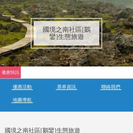
國境之南社區[鵝
鑾]生態旅遊
優惠快訊
悠遊墾丁優惠折價劵
悠遊墾丁網友憑優待卷，打
優惠活動
票券資訊
聯絡我們
卡優惠價~5人同行1人免費，10人同行全數200元。
地圖導航
國境之南社區[鵝鑾]生態旅遊