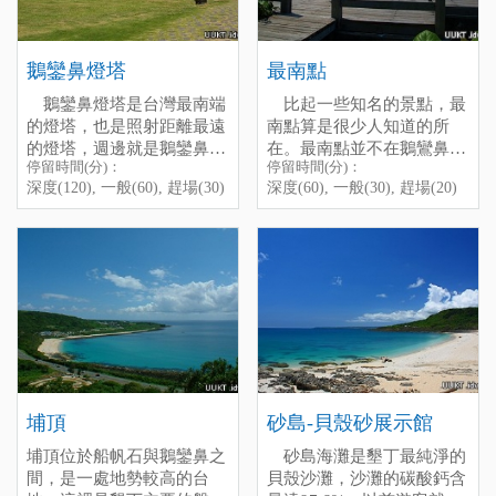
鵝鑾鼻燈塔
最南點
鵝鑾鼻燈塔是台灣最南端
比起一些知名的景點，最
的燈塔，也是照射距離最遠
南點算是很少人知道的所
的燈塔，週邊就是鵝鑾鼻公
在。最南點並不在鵝鸞鼻公
停留時間(分)：
停留時間(分)：
園，白天可以到鵝鸞鼻公園
園內，而在於鵝鸞鼻轉往龍
深度(120), 一般(60), 趕場(30)
深度(60), 一般(30), 趕場(20)
走走，晚上也可以來看燈
磐、佳樂水方向的路邊，上
塔。其實以前還是學生的時
去一點右轉進鵝鸞鼻露營區
候，最喜歡晚上到鵝鸞鼻公
的路，順著露營區的指示
園夜遊了，既沒有烈日逼
走，就可以看到入口。
人，又可以觀賞晚上燈塔光
這兒算是台灣的最南點，
束的風采，月光下的步道尤
左邊屬太平洋，右邊巴士海
其美麗，更重要的是......不
峽，聽說天氣好的時候還可
收門票！
以看見七星岩呢！傳說鄭成
當然白天的鵝鸞鼻公園也
功還把七星岩當作是軍艦入
有它美麗的一面，園內有多
侵，猛烈的砲轟過它呢！
種熱帶濱海植物以及珊瑚礁
墾管處介紹：
最南點
埔頂
砂島-貝殼砂展示館
地形，濱海步道也不錯。只
埔頂位於船帆石與鵝鑾鼻之
砂島海灘是墾丁最純淨的
是還是推薦夜遊鵝鸞鼻，不
停留時間(分)：深度(60), 一
間，是一處地勢較高的台
貝殼沙灘，沙灘的碳酸鈣含
過在沒有月光的夜裡，記得
般(30), 趕場(20)