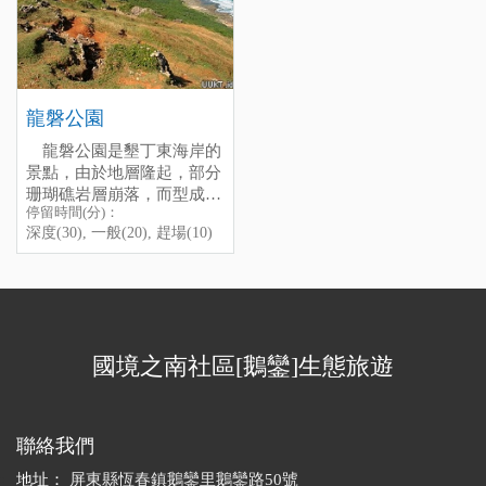
美麗的珊瑚礁地形，實在是
from Kenting main street by
停留時間(分)：深度(180),
采。
不可多得的景觀，建議來此
car, the scenery under the
一般(90), 趕場(10)
所以特別注意，冬天的龍
處時一定要體驗浮潛。
sea is reaIIy beautifuI, and
[標籤：防曬 生態 免費 戲水
坑，天氣好的話也是會"下
next to the horbour, there is a
浮潛 ]
雨"，天氣不好風又大的
smaII bay, the water there is
話，還會"下雪"，相信我，
龍磐公園
not so deep, l think it is a
帶件小雨衣是必須的，到現
good idea to bring your
場您就知道所言不虛！
龍磐公園是墾丁東海岸的
children to go and have fun
進入龍坑生態保護區皆須解
景點，由於地層隆起，部分
there with safety.
說員陪同，龍坑解說員費用
珊瑚礁岩層崩落，而型成居
停留時間(分)：
為新台幣1,500元，每個解
高臨下的崩崖地形，面對遼
深度(30), 一般(20), 趕場(10)
說員最多帶15人，超過則需
闊的太平洋，很多人喜歡到
再增加解說員。也可以選擇
這兒來拍照。天氣好時，還
併團，龍坑固定出團時間為
可以看到蘭嶼呢。
上午9時和下午14時，解說
龍磐公園也是著名的觀星
費用採人頭計費(龍坑每人
點，因為光害少，周圍沒啥
150元)
遮蔽物，大多對星象有興趣
國境之南社區[鵝鑾]生態旅遊
龍坑每天上下午各限150人
的人都喜歡晚上跑到這兒
(非本國籍限50人)進入，要
來。此外，由於是台灣本島
先跟墾管處
線上預約申請
，
日出最早的地方，所以每年
可於申請進入日前42天內零
跨年的時候，都會有許多人
聯絡我們
時開放網路申請，每周二休
來這裡迎接新年曙光。
養不開放。 電話：08-
地址：
屏東縣恆春鎮鵝鑾里鵝鑾路50號