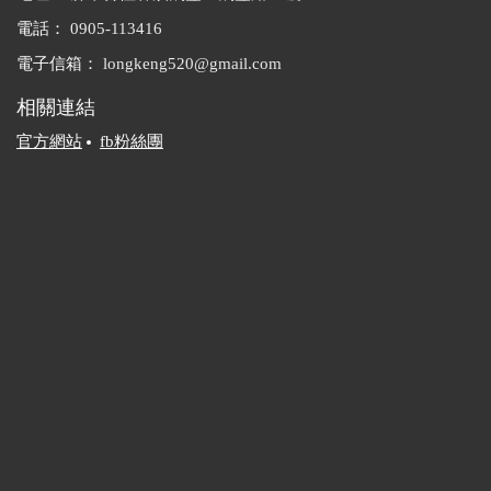
8851322
停留時間(分)：深度(30), 一
電話：
0905-113416
停留時間(分)：深度(180),
般(20), 趕場(10)
一般(120), 趕場(60)
[標籤：夜遊 防曬 免費 必遊
電子信箱：
longkeng520@gmail.com
[標籤：防曬 生態 需申請 ]
觀星 ]
相關連結
官方網站
fb粉絲團