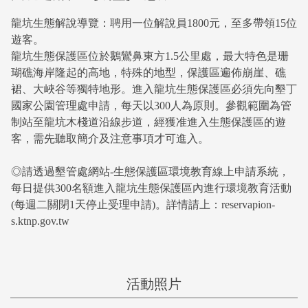
龍坑生態解說導覽：聘用一位解說員1800元，至多帶領15位
遊客。
龍坑生態保護區位於鵝鸞鼻東方1.5公里處，最大特色是珊
瑚礁海岸隆起的高地，特殊的地型，保護區遍佈崩崖、礁
裙、大峽谷等獨特地形。進入龍坑生態保護區必須先向墾丁
國家公園管理處申請，每天以300人為原則。參觀範圍為管
制站至龍坑木棧道沿線步道，經獲准進入生態保護區的遊
客，需先聽取簡介及注意事項才可進入。
◎請透過墾管處網站-生態保護區環境教育線上申請系統，
每日提供300名額進入龍坑生態保護區內進行環境教育活動
(每週二關閉1天停止受理申請)。詳情請上：reservapion-
s.ktnp.gov.tw
活動照片